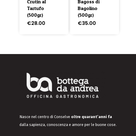
Crutin al
Bagoss di
Tartufo
Bagolino
(500gr)
(500gr)
€
28.00
€
35.00
Nasce nel centro di Conselve
oltre quarant’anni fa
dalla sapienza, conoscenza e amore per le buone cose.