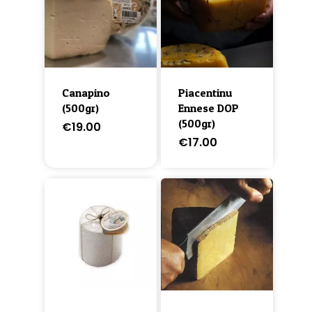
Canapino
Piacentinu
(500gr)
Ennese DOP
(500gr)
€
19.00
€
17.00