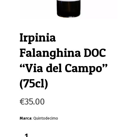
Irpinia
Falanghina DOC
“Via del Campo”
(75cl)
€
35.00
Marca
: Quintodecimo