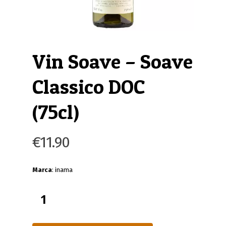
Vin Soave – Soave
Classico DOC
(75cl)
€
11.90
Marca
: inama